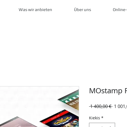
Was wir anbieten
Über uns
Online
MOstamp Fl
Įprast
 1 400,00 € 
1 001,
kaina
Kiekis
*