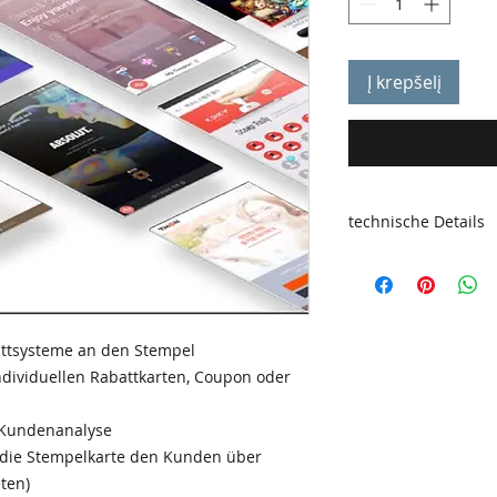
Į krepšelį
technische Details
Stempel wird alle
Kostenlose ersat
Defekts ( nur b
Stempels mögli
attsysteme an den Stempel
ndividuellen Rabattkarten, Coupon oder
 Kundenanalyse
die Stempelkarte den Kunden über
ten)